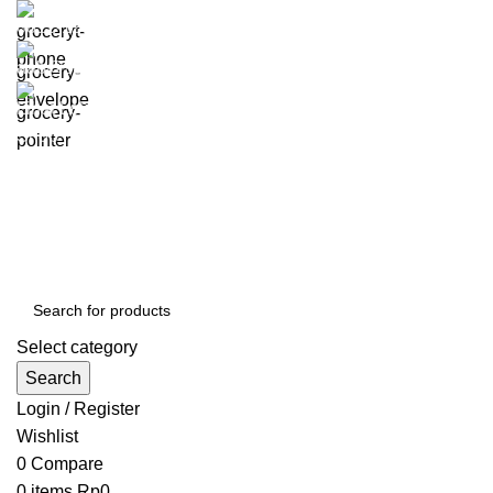
0812-1295-8181
aab@segarlaut.com
Lihat Lokasi
Shop
Blog
About Us
Contact Us
Galeri
Select category
Search
Login / Register
Wishlist
0
Compare
0
items
Rp
0