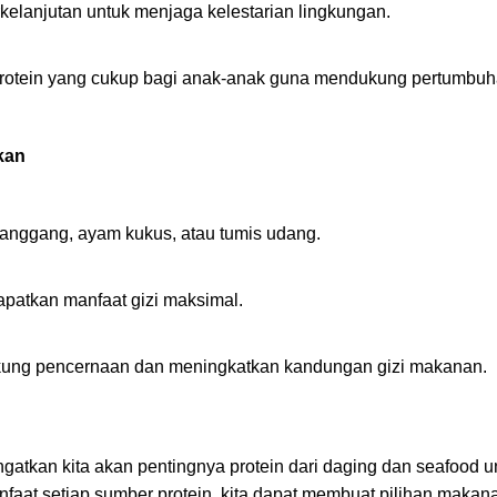
elanjutan untuk menjaga kelestarian lingkungan.
protein yang cukup bagi anak-anak guna mendukung pertumbu
kan
panggang, ayam kukus, atau tumis udang.
apatkan manfaat gizi maksimal.
kung pencernaan dan meningkatkan kandungan gizi makanan.
atkan kita akan pentingnya protein dari daging dan seafood 
at setiap sumber protein, kita dapat membuat pilihan makana