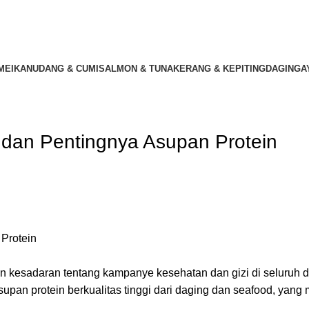
ME
IKAN
UDANG & CUMI
SALMON & TUNA
KERANG & KEPITING
DAGING
A
dan Pentingnya Asupan Protein
kesadaran tentang kampanye kesehatan dan gizi di seluruh d
pan protein berkualitas tinggi dari daging dan seafood, yang 