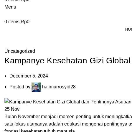
Menu
0
items
Rp
0
HO
Blog
Uncategorized
Kampanye Kesehatan Gizi Global 
December 5, 2024
Posted by
halimurrosyid28
25
Nov
Bulan November menjadi momen penting untuk meningkatkan 
satu fokus utamanya adalah edukasi mengenai pentingnya asu
fondasi kesehatan tubuh manusia.