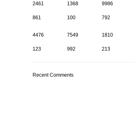
2461
1368
9986
861
100
792
4476
7549
1810
123
992
213
Recent Comments
Marketplace
ackaged
Tokopedia : segarlautsupplier
& Ikan Beku
Shopee : segarlaut
.000