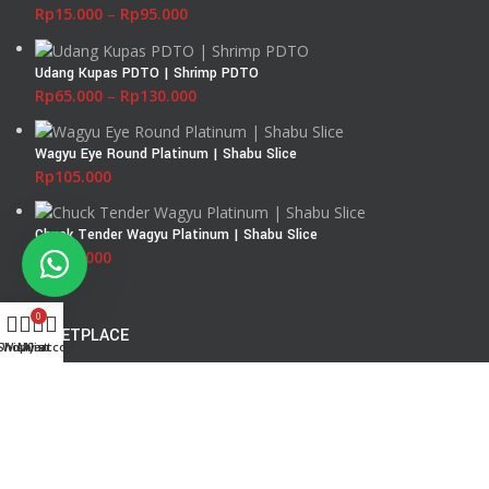
Rp
15.000
–
Rp
95.000
Udang Kupas PDTO | Shrimp PDTO
Rp
65.000
–
Rp
130.000
Wagyu Eye Round Platinum | Shabu Slice
Rp
105.000
Chuck Tender Wagyu Platinum | Shabu Slice
Rp
105.000
0
MARKETPLACE
Shop
Wishlist
My account
Cart
Tokopedia : segarlautsupplier
Shopee : segarlaut
Blibli : Segar Laut Meat & Fish Supplie