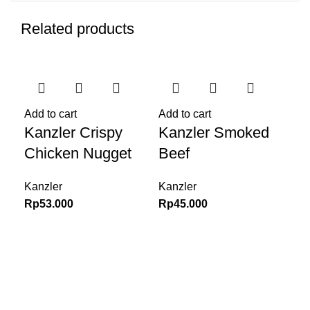
Related products
Add to cart
Add to cart
Add
Kanzler Crispy
Kanzler Smoked
Ka
Chicken Nugget
Beef
Be
Fr
Kanzler
Kanzler
Rp
53.000
Rp
45.000
Kan
Rp
Segar Laut Meat & Fish Supplier
dan
Meat the Sea
Supplier
, bagian dari
PT. Anugerah Alam Bersatu
,