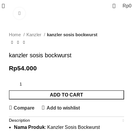
Rp
0
Click to enlarge
Home
Kanzler
kanzler sosis bockwurst
kanzler sosis bockwurst
Rp
54.000
ADD TO CART
Compare
Add to wishlist
Description
Nama Produk
: Kanzler Sosis Bockwurst