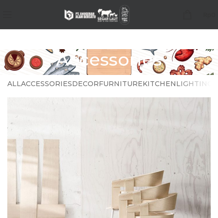
Rp
0
Accessories
ALL
ACCESSORIES
DECOR
FURNITURE
KITCHEN
LIGHTING