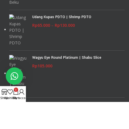
Udang Kupas PDTO | Shrimp PDTO
Rp
65.000
–
Rp
130.000
Wagyu Eye Round Platinum | Shabu Slice
Rp
105.000
0
Shop
Wishlist
Cart
My account
Chuck Tender Wagyu Platinum | Shabu Slice
Rp
105.000