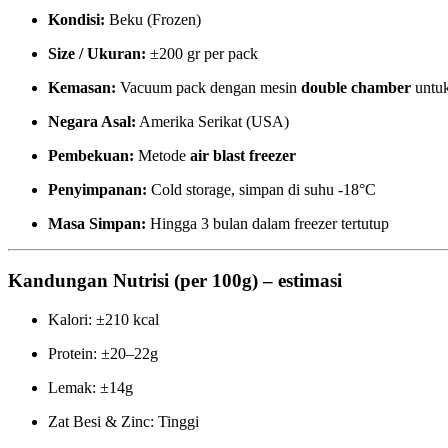
Kondisi:
Beku (Frozen)
Size / Ukuran:
±200 gr per pack
Kemasan:
Vacuum pack dengan mesin
double chamber
untuk
Negara Asal:
Amerika Serikat (USA)
Pembekuan:
Metode
air blast freezer
Penyimpanan:
Cold storage, simpan di suhu -18°C
Masa Simpan:
Hingga 3 bulan dalam freezer tertutup
Kandungan Nutrisi (per 100g) – estimasi
Kalori: ±210 kcal
Protein: ±20–22g
Lemak: ±14g
Zat Besi & Zinc: Tinggi