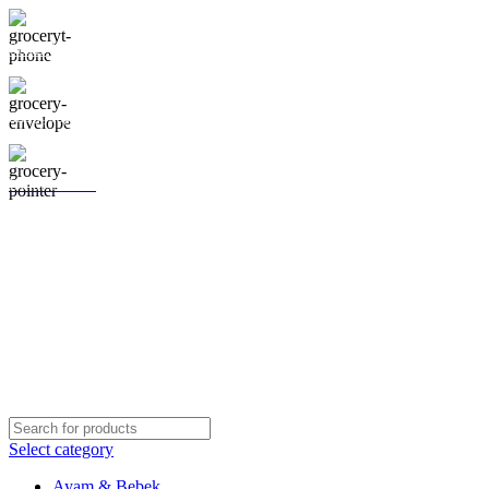
0812-1295-8181
aab@segarlaut.com
Lihat Lokasi
Shop
Blog
About Us
Contact Us
Galeri
Select category
Ayam & Bebek