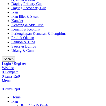
Daging Primary Cut
Daging Secondary Cut
Ikan
Ikan fiilet & Steak
Kanzler
Kentang & Side Dish
Kerang & Kepiting
Perlengkapan Kemasan & Pengiriman
Produk Olahan
Salmon & Tuna
Sauce & Bumbu
Udang & Cumi
Search
Login / Register
Wishlist
0
Compare
0
items
Rp
0
Menu
0
items
Rp
0
Home
Ikan
Ikan fiilet & Steak