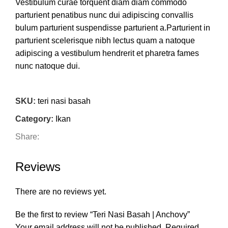
Vestibulum curae torquent diam diam commodo
Detail Produk
parturient penatibus nunc dui adipiscing convallis
bulum parturient suspendisse parturient a.Parturient in
Kemasan
: Vacuum pack higienis
parturient scelerisque nibh lectus quam a natoque
adipiscing a vestibulum hendrerit et pharetra fames
Negara Asal
: Indonesia
nunc natoque dui.
Jenis
: Ikan Teri Nasi (Stolephorus spp.)
ADIPISCING CONVALLIS BULUM
SKU:
teri nasi basah
Kondisi
: Fresh Frozen (Basah Beku)
Vestibulum penatibus nunc dui adipiscing convallis
Category:
Ikan
Size
: 250 Gram
bulum parturient suspendisse.
Share:
Abitur parturient praesent lectus quam a natoque
Pembekuan
: Air Blast Freezer
adipiscing a vestibulum hendre.
Reviews
Vacuum
: Mesin Vacuum Double Chamber
Diam parturient dictumst parturient scelerisque nibh
lectus.
There are no reviews yet.
Penyimpanan
: Simpan dalam suhu beku -18°C
Scelerisque adipiscing bibendum sem vestibulum et in
Be the first to review “Teri Nasi Basah | Anchovy”
Masa Simpan
: Maksimal 3 bulan dalam freezer
a a a purus lectus faucibus lobortis tincidunt purus
Your email address will not be published.
Required