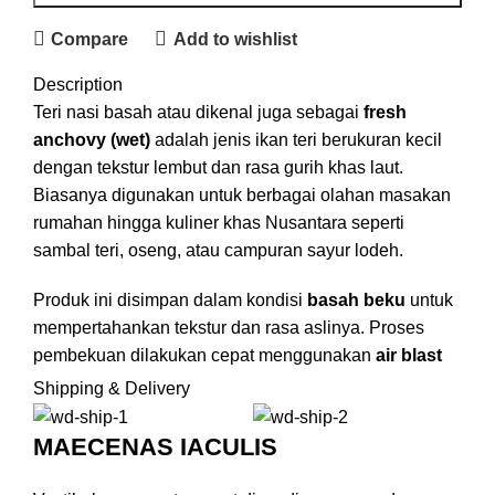
Compare
Add to wishlist
Description
Teri nasi basah atau dikenal juga sebagai
fresh
anchovy (wet)
adalah jenis ikan teri berukuran kecil
dengan tekstur lembut dan rasa gurih khas laut.
Biasanya digunakan untuk berbagai olahan masakan
rumahan hingga kuliner khas Nusantara seperti
sambal teri, oseng, atau campuran sayur lodeh.
Produk ini disimpan dalam kondisi
basah beku
untuk
mempertahankan tekstur dan rasa aslinya. Proses
pembekuan dilakukan cepat menggunakan
air blast
freezer
, dikemas dengan
mesin vacuum double
Shipping & Delivery
chamber
untuk menjaga higienitas dan kualitas
maksimal.
MAECENAS IACULIS