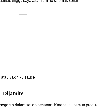
ualitas tinggi, kaya asam amino & lemak sehat
 atau yakiniku sauce
 Dijamin!
egaran dalam setiap pesanan. Karena itu, semua produk