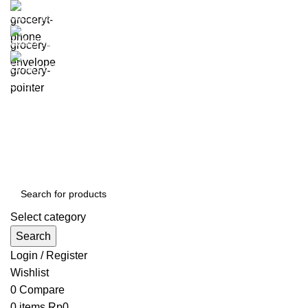
0812-1295-8181
aab@segarlaut.com
Lihat Lokasi
Shop
Blog
About Us
Contact Us
Galeri
Select category
Search
Login / Register
Wishlist
0
Compare
0
items
Rp
0