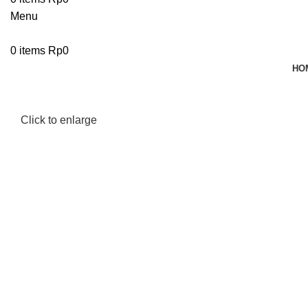
Menu
0
items
Rp
0
HO
Click to enlarge