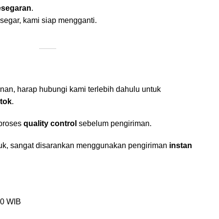
esegaran
.
 segar, kami siap mengganti.
n, harap hubungi kami terlebih dahulu untuk
tok
.
 proses
quality control
sebelum pengiriman.
duk, sangat disarankan menggunakan pengiriman
instan
00 WIB