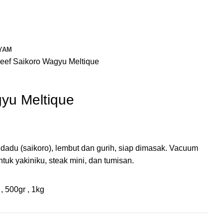
YAM
eef Saikoro Wagyu Meltique
yu Meltique
dadu (saikoro), lembut dan gurih, siap dimasak. Vacuum
tuk yakiniku, steak mini, dan tumisan.
r
,
500gr
,
1kg