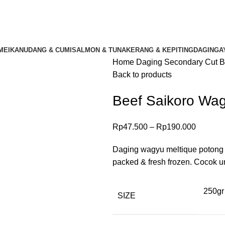
ME
IKAN
UDANG & CUMI
SALMON & TUNA
KERANG & KEPITING
DAGING
A
Home
Daging Secondary Cut
B
Back to products
Beef Saikoro Wag
Rp
47.500
–
Rp
190.000
Daging wagyu meltique potong 
packed & fresh frozen. Cocok un
250g
SIZE